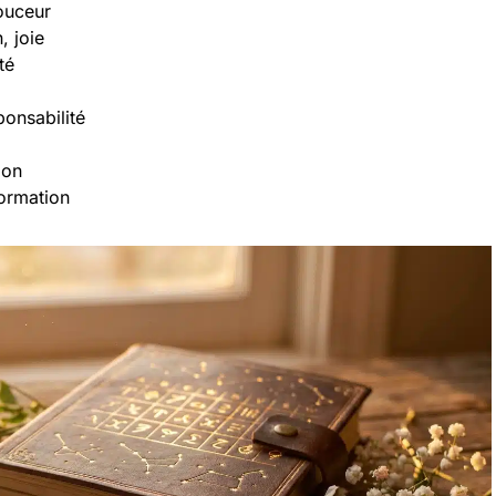
ouceur
, joie
té
ponsabilité
ion
formation