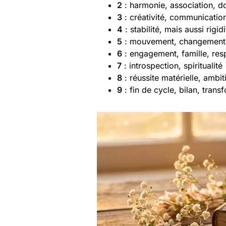
2
: harmonie, association, d
3
: créativité, communication
4
: stabilité, mais aussi rigidi
5
: mouvement, changement
6
: engagement, famille, res
7
: introspection, spiritualité
8
: réussite matérielle, ambit
9
: fin de cycle, bilan, trans