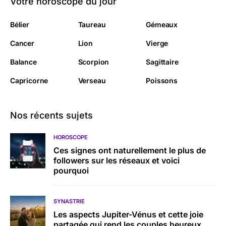
Votre horoscope du jour
Bélier
Taureau
Gémeaux
Cancer
Lion
Vierge
Balance
Scorpion
Sagittaire
Capricorne
Verseau
Poissons
Nos récents sujets
HOROSCOPE
Ces signes ont naturellement le plus de
followers sur les réseaux et voici
pourquoi
SYNASTRIE
Les aspects Jupiter-Vénus et cette joie
partagée qui rend les couples heureux