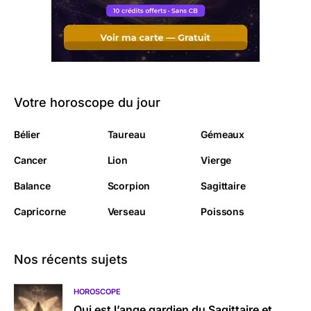
Votre horoscope du jour
Bélier
Taureau
Gémeaux
Cancer
Lion
Vierge
Balance
Scorpion
Sagittaire
Capricorne
Verseau
Poissons
Nos récents sujets
HOROSCOPE
Qui est l’ange gardien du Sagittaire et