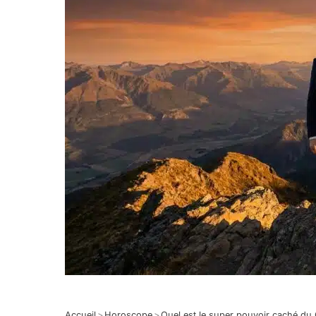
Accueil
>
Horoscope
>
Quel est le super pouvoir caché du C