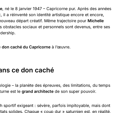
ie
, né le 8 janvier 1947 – Capricorne pur. Après des années
il a réinventé son identité artistique encore et encore,
ouveau départ créatif. Même trajectoire pour
Michelle
les obstacles sociaux et personnels sont devenus, entre ses
adership.
e
don caché du Capricorne
à l’œuvre.
dans ce don caché
ologie – la planète des épreuves, des limitations, du temps
turne est le
grand architecte
de son super pouvoir.
sportif exigeant : sévère, parfois impitoyable, mais dont
ats solides. Chaque « coup dur » saturnien est, en réalité,