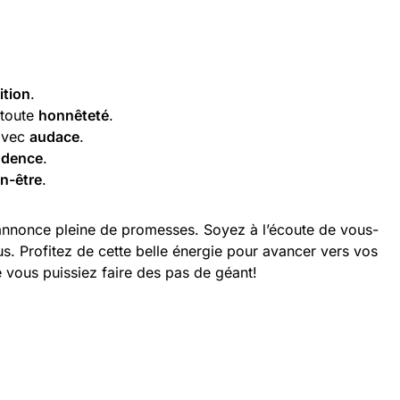
ition
.
 toute
honnêteté
.
 avec
audace
.
udence
.
en-être
.
’annonce pleine de promesses. Soyez à l’écoute de vous-
. Profitez de cette belle énergie pour avancer vers vos
e vous puissiez faire des pas de géant!