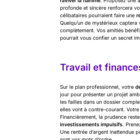
raviver la flamme
. Proposez une a
profonde et sincère renforcera vo
célibataires pourraient faire une
r
Quelqu’un de mystérieux captera v
complètement. Vos amitiés bénéfi
pourrait vous confier un secret im
Travail et finance
Sur le plan professionnel, votre
d
jour pour présenter un projet amb
les failles dans un dossier compl
elles vont à contre-courant. Votre 
Financièrement, la prudence rest
investissements impulsifs
. Prene
Une rentrée d’argent inattendue pou
sont vos mots d’ordre.