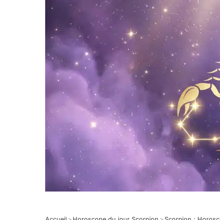
Accueil
>
Horoscope du jour Scorpion
>
Scorpion : Horos