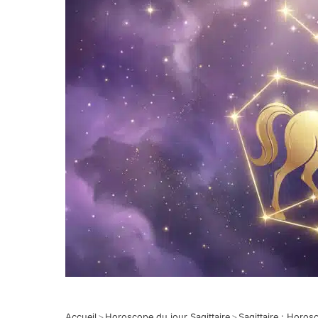
Accueil
>
Horoscope du jour Sagittaire
>
Sagittaire : Horo