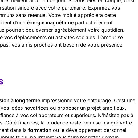
tre meilleur atout en ce jour. Si vous êtes en couple, c’est
rsation sincère avec votre partenaire. Exprimez vos
mmuns sans retenue. Votre moitié appréciera cette
onnent d’une
énergie magnétique
particulièrement
due pourrait bouleverser agréablement votre quotidien.
de vos déplacements ou activités sociales. L’amour se
d pas. Vos amis proches ont besoin de votre présence
s
ision à long terme
impressionne votre entourage. C’est une
 vos idées novatrices ou proposer un projet ambitieux.
fiance à vos collaborateurs et supérieurs. N’hésitez pas à
ns. Côté finances, la prudence reste de mise malgré votre
ment dans la
formation
ou le développement personnel
 impulsifs qui pourraient vous faire regretter demain.