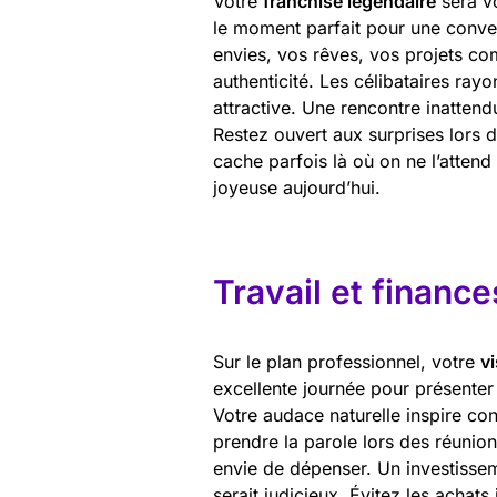
Votre
franchise légendaire
sera vo
le moment parfait pour une conve
envies, vos rêves, vos projets co
authenticité. Les célibataires ray
attractive. Une rencontre inatten
Restez ouvert aux surprises lors 
cache parfois là où on ne l’atten
joyeuse aujourd’hui.
Travail et finance
Sur le plan professionnel, votre
v
excellente journée pour présenter
Votre audace naturelle inspire con
prendre la parole lors des réunio
envie de dépenser. Un investisse
serait judicieux. Évitez les achats