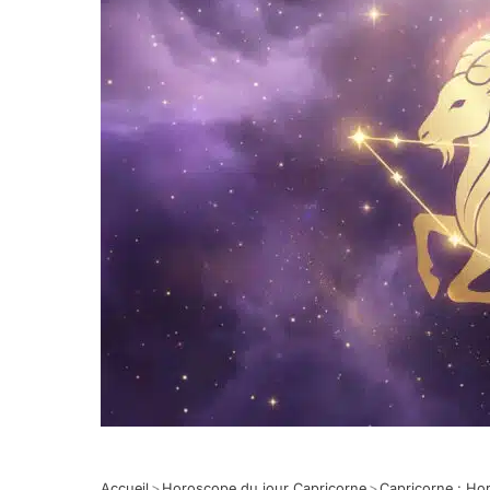
Accueil
>
Horoscope du jour Capricorne
>
Capricorne : Ho