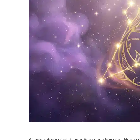
Accueil
>
Horoscope du jour Poissons
>
Poisson : Horosc