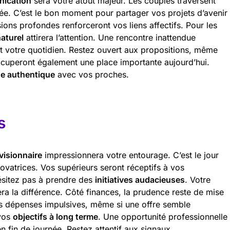
ication
sera votre atout majeur. Les couples traversent
ée. C’est le bon moment pour partager vos projets d’avenir
ions profondes renforceront vos liens affectifs. Pour les
aturel
attirera l’attention. Une rencontre inattendue
t votre quotidien. Restez ouvert aux propositions, même
occuperont également une place importante aujourd’hui.
ge authentique
avec vos proches.
s
 visionnaire
impressionnera votre entourage. C’est le jour
ovatrices. Vos supérieurs seront réceptifs à vos
ésitez pas à prendre des
initiatives audacieuses
. Votre
ra la différence. Côté finances, la prudence reste de mise
es dépenses impulsives, même si une offre semble
 vos
objectifs à long terme
. Une opportunité professionnelle
en fin de journée. Restez attentif aux signaux.