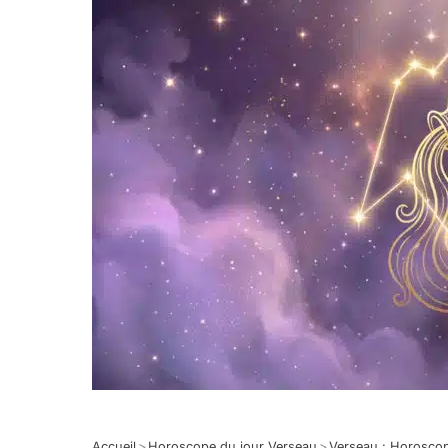
Accueil
>
Horoscope du jour Verseau
>
Verseau : Horosco