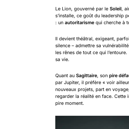
Le Lion, gouverné par le
Soleil
, a
s’installe, ce goût du leadership 
: un
autoritarisme
qui cherche à to
Il devient théâtral, exigeant, parf
silence – admettre sa vulnérabilit
les rênes de tout ce qui l’entour
sa vie.
Quant au
Sagittaire
, son
pire déf
par Jupiter, il préfère « voir aille
nouveaux projets, part en voyage,
regarder la réalité en face. Cette
pire moment.