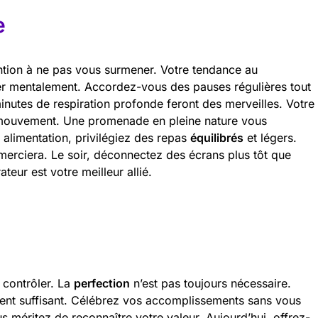
e
tention à ne pas vous surmener. Votre tendance au
r mentalement. Accordez-vous des pauses régulières tout
inutes de respiration profonde feront des merveilles. Votre
 mouvement. Une promenade en pleine nature vous
alimentation, privilégiez des repas
équilibrés
et légers.
merciera. Le soir, déconnectez des écrans plus tôt que
eur est votre meilleur allié.
 contrôler. La
perfection
n’est pas toujours nécessaire.
ment suffisant. Célébrez vos accomplissements sans vous
us méritez de reconnaître votre valeur. Aujourd’hui, offrez-