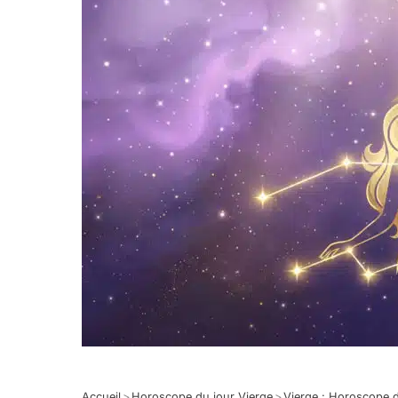
Accueil
>
Horoscope du jour Vierge
>
Vierge : Horoscope 