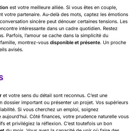
tion
est votre meilleure alliée. Si vous êtes en couple,
t votre partenaire. Au-delà des mots, captez les émotions
conversation sincère peut dénouer certaines tensions. Les
rencontre intéressante dans un cadre quotidien. Restez
s. Parfois, l’amour se cache dans la simplicité du
e famille, montrez-vous
disponible et présente
. Un proche
ils avisés.
s
r
et votre sens du détail sont reconnus. C’est une
un dossier important ou présenter un projet. Vos supérieurs
fiabilité. Si vous cherchez un emploi, soignez
e aujourd’hui. Côté finances, votre prudence naturelle vous
fs et privilégiez la réflexion. C’est toutefois un bon
et
du mois. Vous avez la capacité de voir où faire des