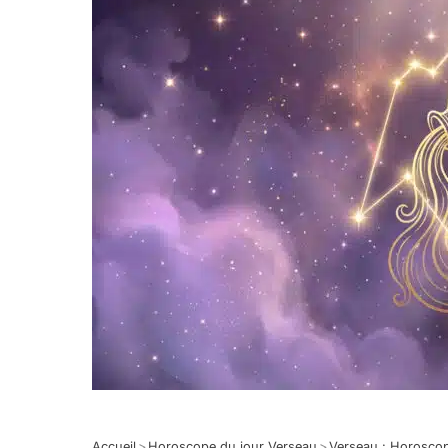
Accueil
>
Horoscope du jour Verseau
>
Verseau : Horosco