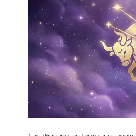
Accueil
>
Horoscope du jour Taureau
>
Taureau : Horosco