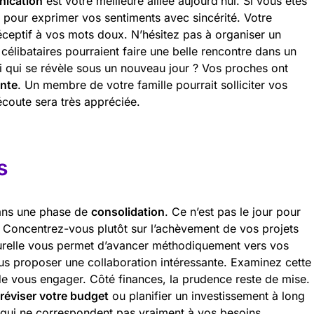
ication
est votre meilleure alliée aujourd’hui. Si vous êtes
t pour exprimer vos sentiments avec sincérité. Votre
réceptif à vos mots doux. N’hésitez pas à organiser un
célibataires pourraient faire une belle rencontre dans un
mi qui se révèle sous un nouveau jour ? Vos proches ont
ante
. Un membre de votre famille pourrait solliciter vos
écoute sera très appréciée.
s
dans une phase de
consolidation
. Ce n’est pas le jour pour
 Concentrez-vous plutôt sur l’achèvement de vos projets
urelle vous permet d’avancer méthodiquement vers vos
ous proposer une collaboration intéressante. Examinez cette
de vous engager. Côté finances, la prudence reste de mise.
réviser votre budget
ou planifier un investissement à long
s qui ne correspondent pas vraiment à vos besoins.