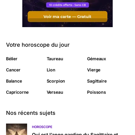
Votre horoscope du jour
Bélier
Taureau
Gémeaux
Cancer
Lion
Vierge
Balance
Scorpion
Sagittaire
Capricorne
Verseau
Poissons
Nos récents sujets
HOROSCOPE
Qui est l’ange gardien du Sagittaire et