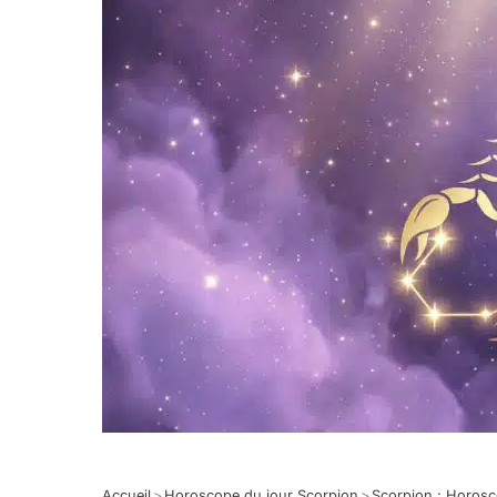
Accueil
>
Horoscope du jour Scorpion
>
Scorpion : Horos