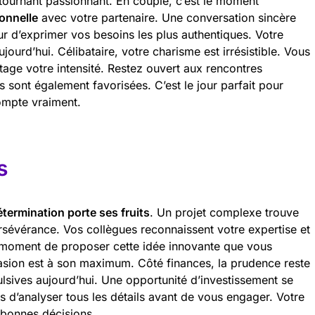
 tournant passionnant. En couple, c’est le moment
onnelle
avec votre partenaire. Une conversation sincère
ur d’exprimer vos besoins les plus authentiques. Votre
ujourd’hui. Célibataire, votre charisme est irrésistible. Vous
tage votre intensité. Restez ouvert aux rencontres
 sont également favorisées. C’est le jour parfait pour
ompte vraiment.
s
étermination porte ses fruits
. Un projet complexe trouve
ersévérance. Vos collègues reconnaissent votre expertise et
e moment de proposer cette idée innovante que vous
asion est à son maximum. Côté finances, la prudence reste
lsives aujourd’hui. Une opportunité d’investissement se
ps d’analyser tous les détails avant de vous engager. Votre
 bonnes décisions.