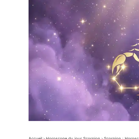
Accueil
>
Horoscope du jour Scorpion
>
Scorpion : Horos