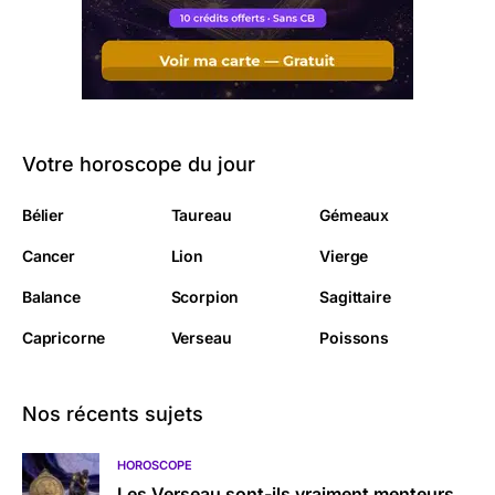
Votre horoscope du jour
Bélier
Taureau
Gémeaux
Cancer
Lion
Vierge
Balance
Scorpion
Sagittaire
Capricorne
Verseau
Poissons
Nos récents sujets
HOROSCOPE
Les Verseau sont-ils vraiment menteurs