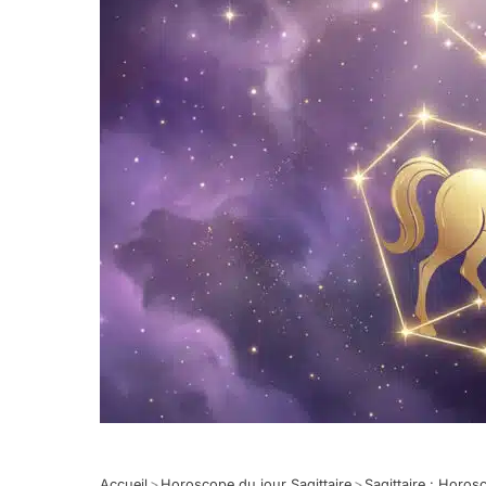
Accueil
>
Horoscope du jour Sagittaire
>
Sagittaire : Horo