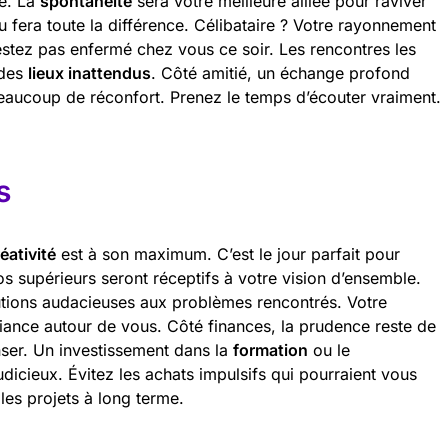
re. La
spontanéité
sera votre meilleure alliée pour raviver
u fera toute la différence. Célibataire ? Votre rayonnement
restez pas enfermé chez vous ce soir. Les rencontres les
 des
lieux inattendus
. Côté amitié, un échange profond
aucoup de réconfort. Prenez le temps d’écouter vraiment.
s
éativité
est à son maximum. C’est le jour parfait pour
s supérieurs seront réceptifs à votre vision d’ensemble.
utions audacieuses aux problèmes rencontrés. Votre
fiance autour de vous. Côté finances, la prudence reste de
ser. Un investissement dans la
formation
ou le
dicieux. Évitez les achats impulsifs qui pourraient vous
 les projets à long terme.