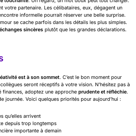
té touchante
. Un regard, un mot doux peut tout changer.
t votre partenaire. Les célibataires, eux, dégagent un
encontre informelle pourrait réserver une belle surprise.
mour se cache parfois dans les détails les plus simples.
échanges sincères
plutôt que les grandes déclarations.
s
réativité est à son sommet
. C’est le bon moment pour
ollègues seront réceptifs à votre vision. N’hésitez pas à
té finances, adoptez une approche
prudente et réfléchie
.
de journée. Voici quelques priorités pour aujourd’hui :
 qu’elles arrivent
nte depuis trop longtemps
ancière importante à demain