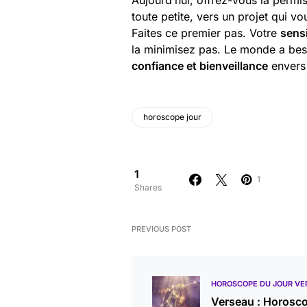
Aujourd’hui, offrez-vous la permi
toute petite, vers un projet qui 
Faites ce premier pas. Votre
sensi
la minimisez pas. Le monde a bes
confiance et bienveillance
envers
horoscope jour
1
1
Shares
PREVIOUS POST
HOROSCOPE DU JOUR VE
Verseau : Horosc