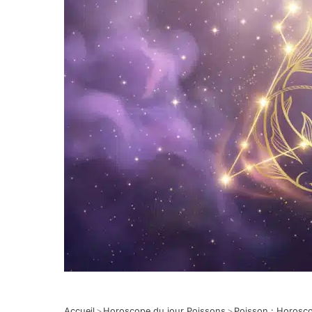
Accueil
>
Horoscope du jour Poissons
>
Poisson : Horosc