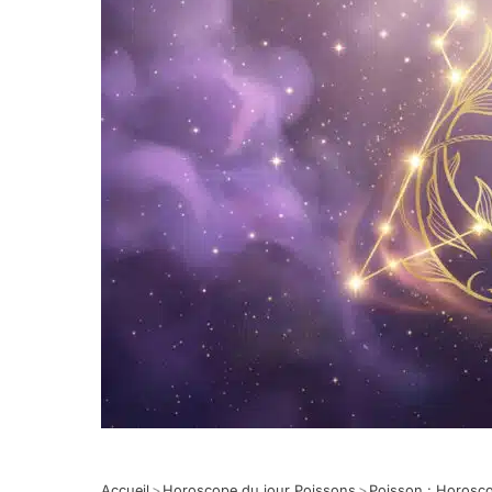
Accueil
>
Horoscope du jour Poissons
>
Poisson : Horosc