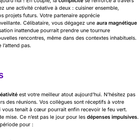
jourd’hui ! En couple, la
complicité
se renforce à travers
z une activité créative à deux : cuisiner ensemble,
s projets futurs. Votre partenaire apprécie
nveillante. Célibataire, vous dégagez une
aura magnétique
sation inattendue pourrait prendre une tournure
ouvelles rencontres, même dans des contextes inhabituels.
 l’attend pas.
s
éativité
est votre meilleur atout aujourd’hui. N’hésitez pas
rs des réunions. Vos collègues sont réceptifs à votre
vous tenait à cœur pourrait enfin recevoir le feu vert.
e mise. Ce n’est pas le jour pour les
dépenses impulsives
.
 période pour :