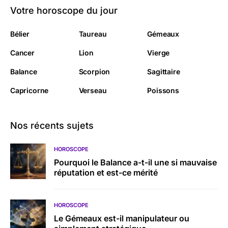
Votre horoscope du jour
Bélier
Taureau
Gémeaux
Cancer
Lion
Vierge
Balance
Scorpion
Sagittaire
Capricorne
Verseau
Poissons
Nos récents sujets
HOROSCOPE
Pourquoi le Balance a-t-il une si mauvaise
réputation et est-ce mérité
HOROSCOPE
Le Gémeaux est-il manipulateur ou