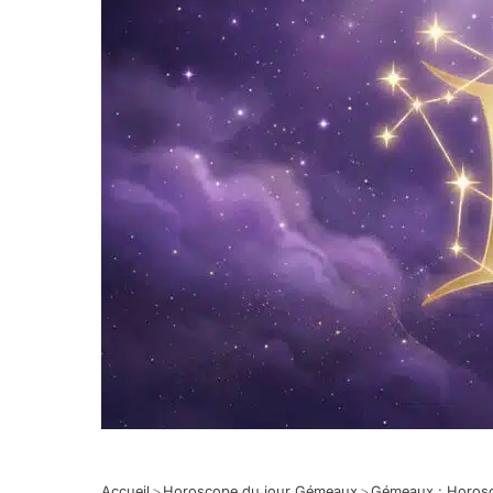
Accueil
>
Horoscope du jour Gémeaux
>
Gémeaux : Horos