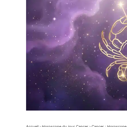
Accueil
>
Horoscope du jour Cancer
>
Cancer : Horoscope