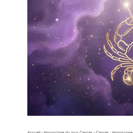
Accueil
>
Horoscope du jour Cancer
>
Cancer : Horoscope