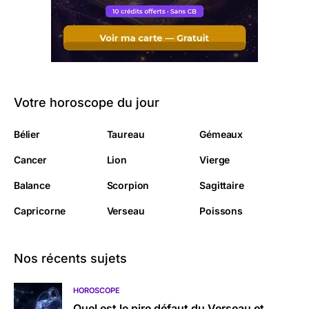
Votre horoscope du jour
Bélier
Taureau
Gémeaux
Cancer
Lion
Vierge
Balance
Scorpion
Sagittaire
Capricorne
Verseau
Poissons
Nos récents sujets
HOROSCOPE
Quel est le pire défaut du Verseau et