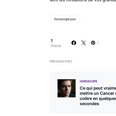
horoscope jour
1
1
Shares
PREVIOUS POST
HOROSCOPE
Ce qui peut vraim
mettre un Cancer 
colère en quelque
secondes