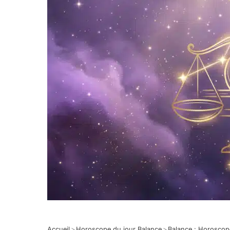
Accueil
>
Horoscope du jour Balance
>
Balance : Horosco