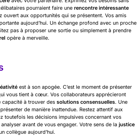
cère
avec votre partenaire. Exprimez vos besoins sans
élibataires pourraient faire une
rencontre intéressante
z ouvert aux opportunités qui se présentent. Vos amis
portante aujourd’hui. Un échange profond avec un proche
ésitez pas à proposer une sortie ou simplement à prendre
rel
opère à merveille.
s
éativité
est à son apogée. C’est le moment de présenter
qui vous tient à cœur. Vos collaborateurs apprécieront
e capacité à trouver des
solutions consensuelles
. Une
 présenter de manière inattendue. Restez attentif aux
ez toutefois les décisions impulsives concernant vos
 analyser avant de vous engager. Votre sens de la
justice
n collègue aujourd’hui.