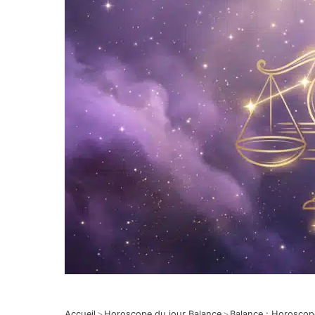
Accueil
>
Horoscope du jour Balance
>
Balance : Horoscop