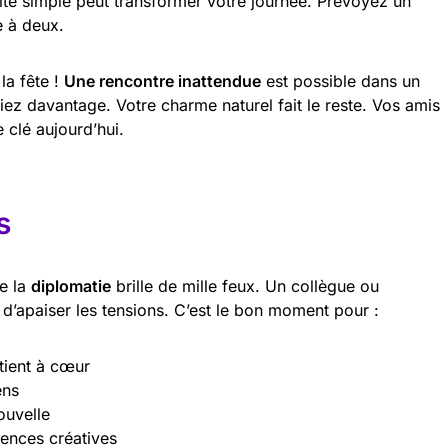
é simple peut transformer votre journée. Prévoyez un
e à deux.
la fête !
Une rencontre inattendue
est possible dans un
uriez davantage. Votre charme naturel fait le reste. Vos amis
 clé aujourd’hui.
s
e la
diplomatie
brille de mille feux. Un collègue ou
d’apaiser les tensions. C’est le bon moment pour :
tient à cœur
ens
ouvelle
ences créatives