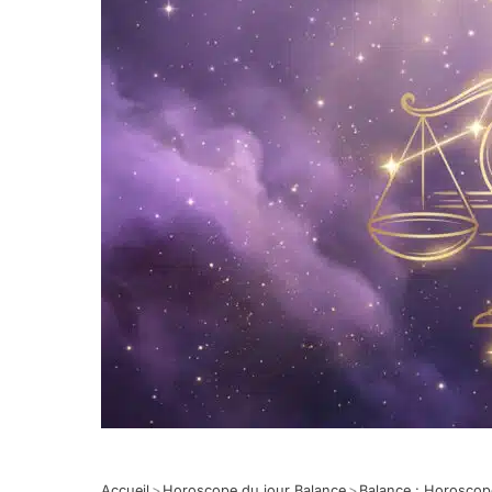
Accueil
>
Horoscope du jour Balance
>
Balance : Horosco