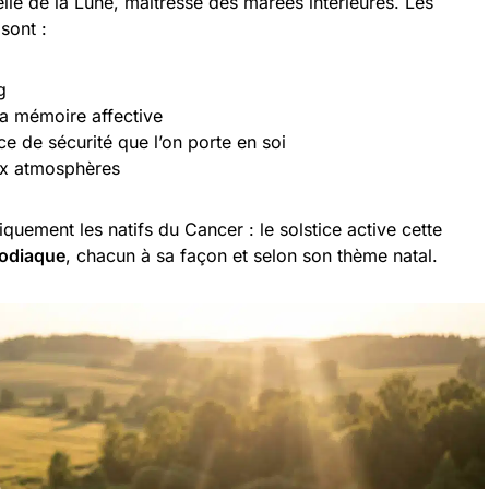
elle de la Lune, maîtresse des marées intérieures. Les
sont :
g
la mémoire affective
e de sécurité que l’on porte en soi
aux atmosphères
uement les natifs du Cancer : le solstice active cette
zodiaque
, chacun à sa façon et selon son thème natal.