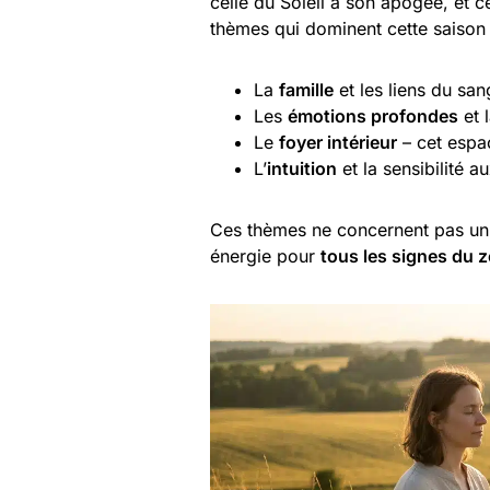
celle du Soleil à son apogée, et c
thèmes qui dominent cette saison 
La
famille
et les liens du san
Les
émotions profondes
et 
Le
foyer intérieur
– cet espac
L’
intuition
et la sensibilité 
Ces thèmes ne concernent pas uniq
énergie pour
tous les signes du 