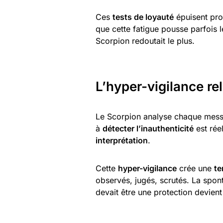
Ces
tests de loyauté
épuisent prog
que cette fatigue pousse parfois 
Scorpion redoutait le plus.
L’hyper-vigilance re
Le Scorpion analyse chaque messa
à
détecter l’inauthenticité
est rée
interprétation
.
Cette
hyper-vigilance
crée une
te
observés, jugés, scrutés. La spont
devait être une protection devient 