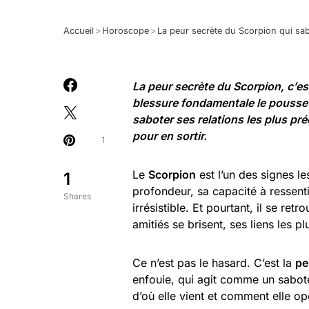
Accueil
>
Horoscope
>
La peur secrète du Scorpion qui sab
La peur secrète du Scorpion, c’est
blessure fondamentale le pousse à
saboter ses relations les plus pr
pour en sortir.
1
Le
Scorpion
est l’un des signes l
1
profondeur, sa capacité à ressenti
Shares
irrésistible. Et pourtant, il se re
amitiés se brisent, ses liens les pl
Ce n’est pas le hasard. C’est la
pe
enfouie, qui agit comme un sabot
d’où elle vient et comment elle op