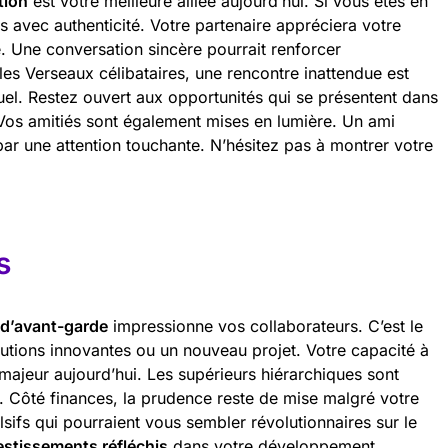
tion
est votre meilleure alliée aujourd’hui. Si vous êtes en
 avec authenticité. Votre partenaire appréciera votre
é. Une conversation sincère pourrait renforcer
les Verseaux célibataires, une rencontre inattendue est
uel. Restez ouvert aux opportunités qui se présentent dans
. Vos amitiés sont également mises en lumière. Un ami
ar une attention touchante. N’hésitez pas à montrer votre
s
 d’avant-garde
impressionne vos collaborateurs. C’est le
lutions innovantes ou un nouveau projet. Votre capacité à
majeur aujourd’hui. Les supérieurs hiérarchiques sont
. Côté finances, la prudence reste de mise malgré votre
sifs qui pourraient vous sembler révolutionnaires sur le
estissements réfléchis
dans votre développement