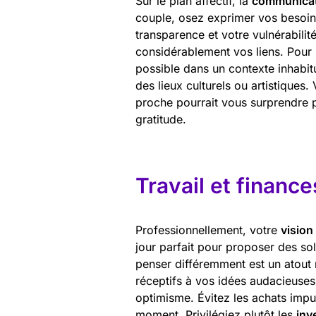
Sur le plan affectif, la
communica
couple, osez exprimer vos besoins
transparence et votre vulnérabilit
considérablement vos liens. Pour 
possible dans un contexte inhabit
des lieux culturels ou artistiques
proche pourrait vous surprendre p
gratitude.
Travail et finance
Professionnellement, votre
vision
jour parfait pour proposer des so
penser différemment est un atout 
réceptifs à vos idées audacieuses
optimisme. Évitez les achats impul
moment. Privilégiez plutôt les
inv