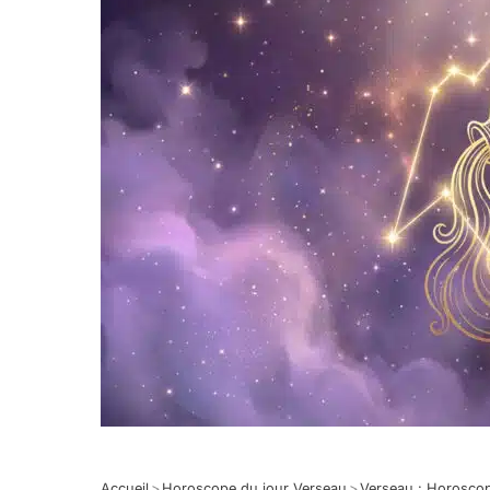
Accueil
>
Horoscope du jour Verseau
>
Verseau : Horosco