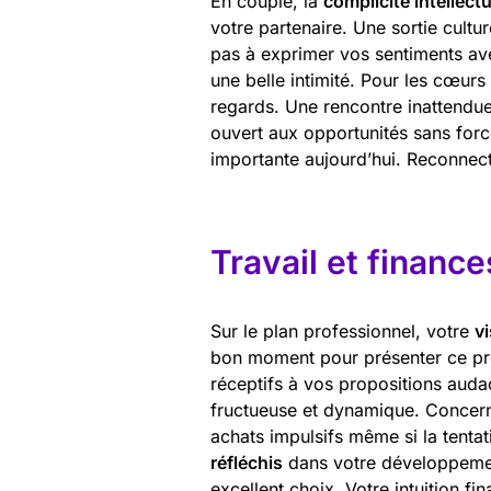
En couple, la
complicité intellectu
votre partenaire. Une sortie culture
pas à exprimer vos sentiments ave
une belle intimité. Pour les cœurs 
regards. Une rencontre inattendue
ouvert aux opportunités sans forc
importante aujourd’hui. Reconnec
Travail et finance
Sur le plan professionnel, votre
v
bon moment pour présenter ce proj
réceptifs à vos propositions auda
fructueuse et dynamique. Concerna
achats impulsifs même si la tentat
réfléchis
dans votre développement
excellent choix. Votre intuition f