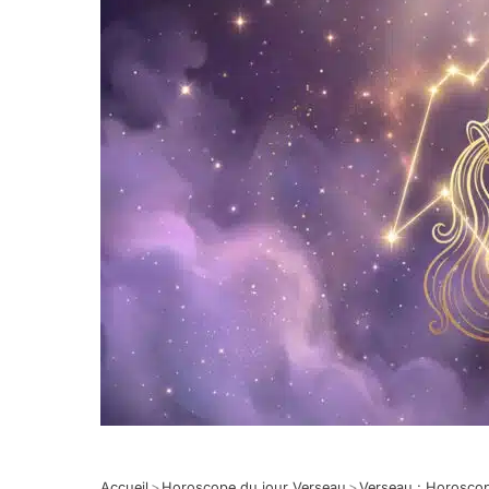
Accueil
>
Horoscope du jour Verseau
>
Verseau : Horosco