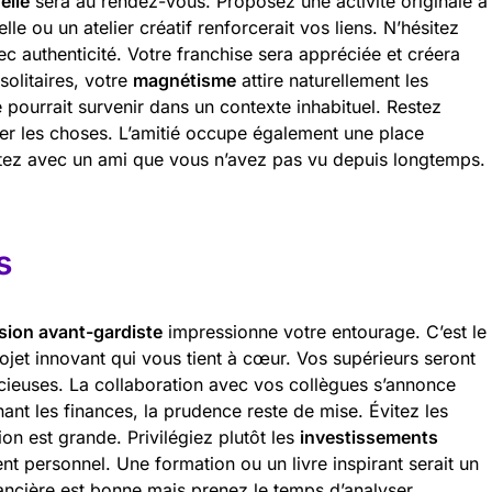
elle
sera au rendez-vous. Proposez une activité originale à
lle ou un atelier créatif renforcerait vos liens. N’hésitez
c authenticité. Votre franchise sera appréciée et créera
solitaires, votre
magnétisme
attire naturellement les
 pourrait survenir dans un contexte inhabituel. Restez
er les choses. L’amitié occupe également une place
tez avec un ami que vous n’avez pas vu depuis longtemps.
s
ision avant-gardiste
impressionne votre entourage. C’est le
et innovant qui vous tient à cœur. Vos supérieurs seront
cieuses. La collaboration avec vos collègues s’annonce
nt les finances, la prudence reste de mise. Évitez les
ion est grande. Privilégiez plutôt les
investissements
 personnel. Une formation ou un livre inspirant serait un
inancière est bonne mais prenez le temps d’analyser.