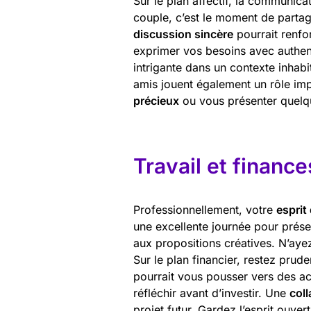
Sur le plan affectif, la communic
couple, c’est le moment de partag
discussion sincère
pourrait renfo
exprimer vos besoins avec authenti
intrigante dans un contexte inhabi
amis jouent également un rôle imp
précieux
ou vous présenter quelqu
Travail et finance
Professionnellement, votre
esprit
une excellente journée pour prése
aux propositions créatives. N’ay
Sur le plan financier, restez prud
pourrait vous pousser vers des a
réfléchir avant d’investir. Une
col
projet futur. Gardez l’esprit ouver