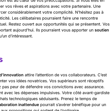
ation est au cœur de vos préoccupations. Si vous êtes en
er vos rêves et aspirations avec votre partenaire. Une
rcer considérablement votre complicité. N’hésitez pas à
cité. Les célibataires pourraient faire une rencontre
tuel. Restez ouvert aux opportunités qui se présentent. Vos
ortant aujourd’hui. Ils pourraient vous apporter un
soutien
’un d’intéressant.
s
 d’innovation
attire l’attention de vos collaborateurs. C’est
nter vos idées novatrices. Vos supérieurs sont réceptifs
ez pas peur de défendre vos convictions avec assurance.
ent avec les dépenses impulsives. Votre côté avant-gardiste
chats technologiques séduisants. Prenez le temps de
laboration inattendue
pourrait s’avérer bénéfique pour un
t aux propositions qui sortent de l’ordinaire.