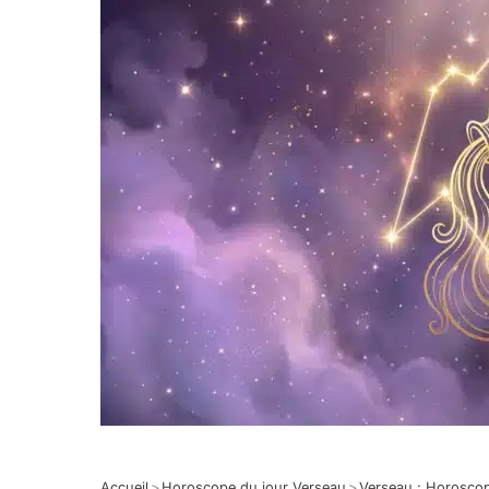
Accueil
>
Horoscope du jour Verseau
>
Verseau : Horosco