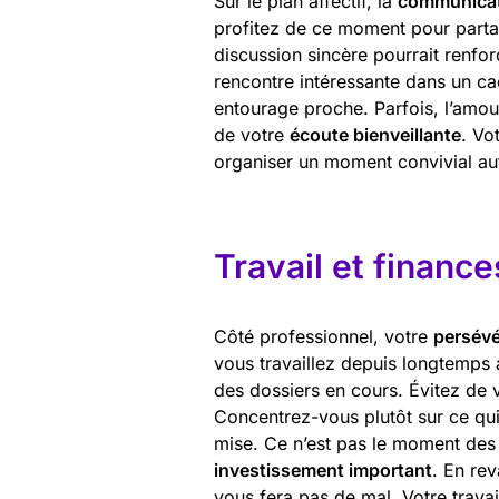
Sur le plan affectif, la
communica
profitez de ce moment pour partag
discussion sincère pourrait renforc
rencontre intéressante dans un cad
entourage proche. Parfois, l’amou
de votre
écoute bienveillante
. Vo
organiser un moment convivial au
Travail et finance
Côté professionnel, votre
persév
vous travaillez depuis longtemps 
des dossiers en cours. Évitez de v
Concentrez-vous plutôt sur ce qui
mise. Ce n’est pas le moment des 
investissement important
. En rev
vous fera pas de mal. Votre trava