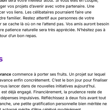
tion
sera votre meilleur atout. Si vous êtes en couple,
er vos projets d’avenir avec votre partenaire. Une
er vos liens. Les célibataires pourraient faire une
re familier. Restez attentif aux personnes de votre
r se cache là où on ne l’attend pas. Vos amis auront besoin
tre patience naturelle sera très appréciée. N’hésitez pas à
tour d’un bon repas.
s
érance
commence à porter ses fruits. Un projet sur lequel
avance enfin concrètement. C’est le bon jour pour finaliser
ous lancer dans de nouvelles initiatives aujourd’hui.
 est déjà engagé. Financièrement, la prudence reste de
dépenses impulsives. Réfléchissez à deux fois avant tout
anche, une petite gratification personnelle bien méritée ne
il acharné mérite d’être célébré modérément.