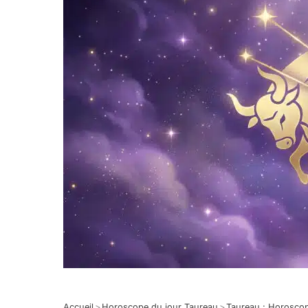
Accueil
>
Horoscope du jour Taureau
>
Taureau : Horosco