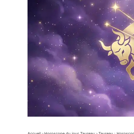
Accueil
>
Horoscope du jour Taureau
>
Taureau : Horosco