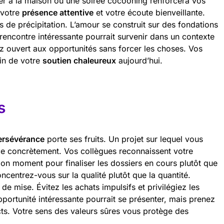
îner à la maison ou une soirée cocooning renforcera vos
 votre
présence attentive
et votre écoute bienveillante.
s de précipitation. L’amour se construit sur des fondations
rencontre intéressante pourrait survenir dans un contexte
ez ouvert aux opportunités sans forcer les choses. Vos
in de votre
soutien chaleureux
aujourd’hui.
s
ersévérance
porte ses fruits. Un projet sur lequel vous
ce concrètement. Vos collègues reconnaissent votre
e bon moment pour finaliser les dossiers en cours plutôt que
entrez-vous sur la qualité plutôt que la quantité.
de mise. Évitez les achats impulsifs et privilégiez les
pportunité intéressante pourrait se présenter, mais prenez
cts. Votre sens des valeurs sûres vous protège des