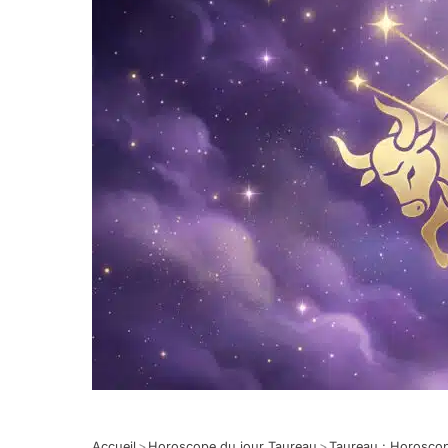
Accueil
>
Horoscope du jour Taureau
>
Taureau : Horosco