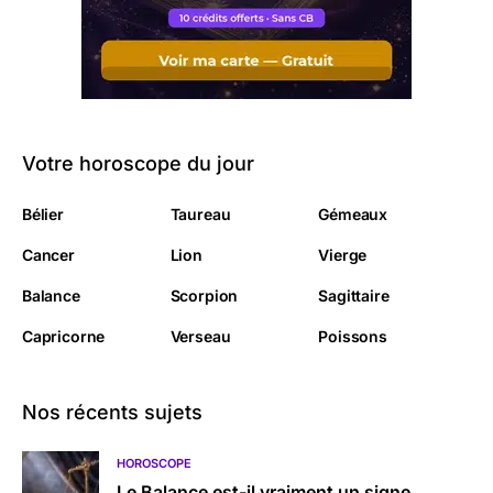
Votre horoscope du jour
Bélier
Taureau
Gémeaux
Cancer
Lion
Vierge
Balance
Scorpion
Sagittaire
Capricorne
Verseau
Poissons
Nos récents sujets
HOROSCOPE
Le Balance est-il vraiment un signe