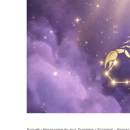
Accueil
>
Horoscope du jour Scorpion
>
Scorpion : Horos