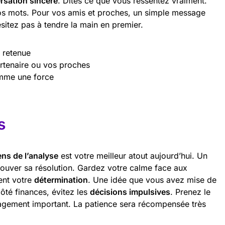
rsation sincère
. Dites ce que vous ressentez vraiment.
vos mots. Pour vos amis et proches, un simple message
ésitez pas à tendre la main en premier.
 retenue
rtenaire ou vos proches
omme une force
s
ens de l’analyse
est votre meilleur atout aujourd’hui. Un
rouver sa résolution. Gardez votre calme face aux
ent votre
détermination
. Une idée que vous avez mise de
ôté finances, évitez les
décisions impulsives
. Prenez le
gagement important. La patience sera récompensée très