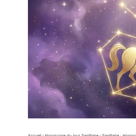
Accueil
>
Horoscope du jour Sagittaire
>
Sagittaire : Horo