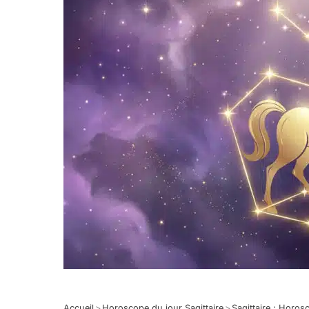
Accueil
>
Horoscope du jour Sagittaire
>
Sagittaire : Horo