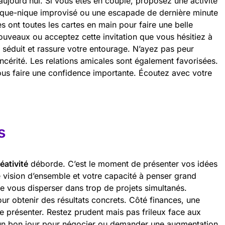
ujourd’hui. Si vous êtes en couple, proposez une activité
ique-nique improvisé ou une escapade de dernière minute
es ont toutes les cartes en main pour faire une belle
ouveaux ou acceptez cette invitation que vous hésitiez à
séduit et rassure votre entourage. N’ayez pas peur
ncérité. Les relations amicales sont également favorisées.
ous faire une confidence importante. Écoutez avec votre
s
éativité
déborde. C’est le moment de présenter vos idées
e vision d’ensemble et votre capacité à penser grand
de vous disperser dans trop de projets simultanés.
ur obtenir des résultats concrets. Côté finances, une
e présenter. Restez prudent mais pas frileux face aux
t un bon jour pour négocier ou demander une augmentation.