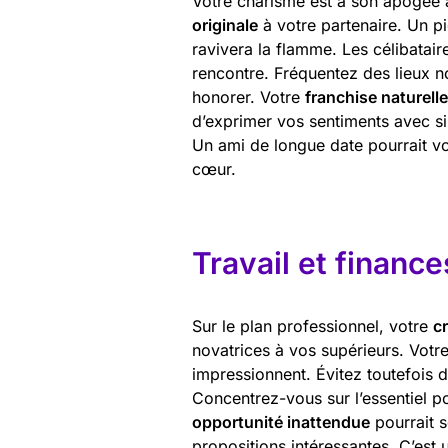
Votre charisme est à son apogée a
originale
à votre partenaire. Un p
ravivera la flamme. Les célibatair
rencontre. Fréquentez des lieux n
honorer. Votre
franchise naturelle
d’exprimer vos sentiments avec si
Un ami de longue date pourrait v
cœur.
Travail et finance
Sur le plan professionnel, votre
cr
novatrices à vos supérieurs. Votr
impressionnent. Évitez toutefois 
Concentrez-vous sur l’essentiel po
opportunité inattendue
pourrait s
propositions intéressantes. C’es