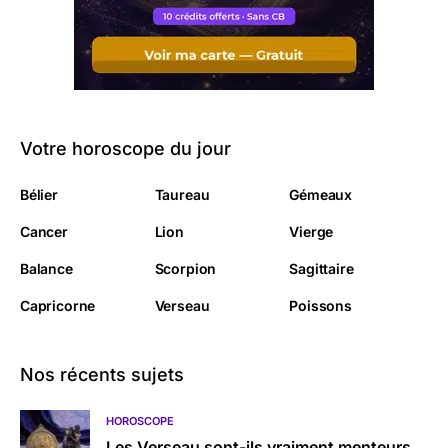
Votre horoscope du jour
Bélier
Taureau
Gémeaux
Cancer
Lion
Vierge
Balance
Scorpion
Sagittaire
Capricorne
Verseau
Poissons
Nos récents sujets
HOROSCOPE
Les Verseau sont-ils vraiment menteurs