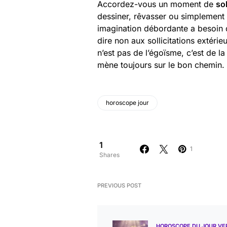
Accordez-vous un moment de
so
dessiner, rêvasser ou simplement r
imagination débordante a besoin 
dire non aux sollicitations extéri
n’est pas de l’égoïsme, c’est de la
mène toujours sur le bon chemin.
horoscope jour
1
1
Shares
PREVIOUS POST
HOROSCOPE DU JOUR VE