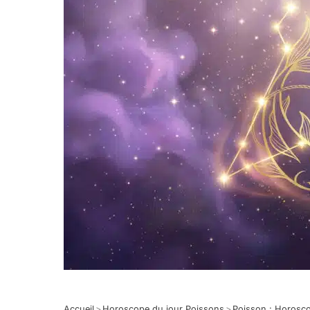
Accueil
>
Horoscope du jour Poissons
>
Poisson : Horosc