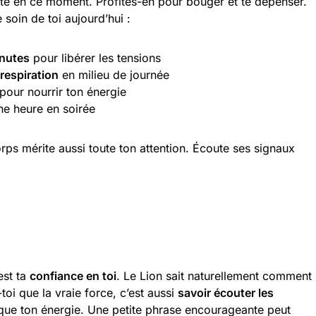
nte en ce moment. Profites-en pour bouger et te dépenser.
soin de toi aujourd’hui :
inutes
pour libérer les tensions
 respiration
en milieu de journée
 pour nourrir ton énergie
ne heure en soirée
rps mérite aussi toute ton attention. Écoute ses signaux
est ta
confiance en toi
. Le Lion sait naturellement comment
toi que la vraie force, c’est aussi
savoir écouter les
t que ton énergie. Une petite phrase encourageante peut