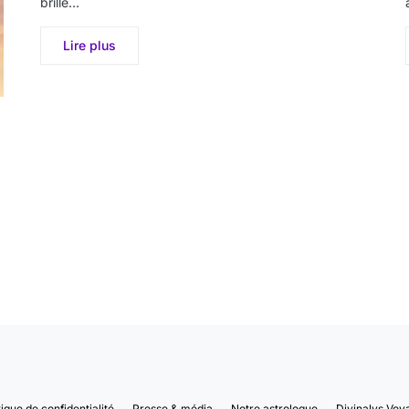
brille…
Lire plus
tique de confidentialité
Presse & média
Notre astrologue
Divinalys Voy