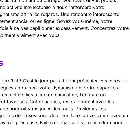
 C’est le moment de partager vos rêves et vos projets
une activité intellectuelle à deux renforcera votre
gnétisme attire les regards. Une rencontre intéressante
énement social ou en ligne. Soyez vous-même, votre
tefois à ne pas papillonner excessivement. Concentrez votre
ésonnent vraiment avec vous.
s
urd’hui ! C’est le jour parfait pour présenter vos idées ou
llègues apprécient votre dynamisme et votre capacité à
Les métiers liés à la communication, l’écriture ou
ent favorisés. Côté finances, restez prudent avec les
ané pourrait vous jouer des tours. Privilégiez les
que les dépenses coup de cœur. Une conversation avec un
’avérer précieuse. Faites confiance à votre intuition pour