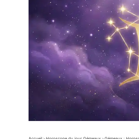
Accueil
>
Horoscope du jour Gémeaux
>
Gémeaux : Horos