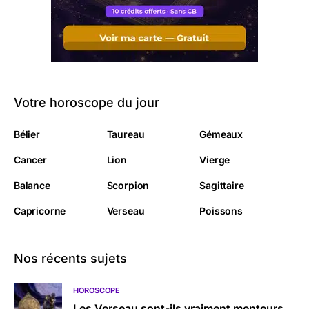
Votre horoscope du jour
Bélier
Taureau
Gémeaux
Cancer
Lion
Vierge
Balance
Scorpion
Sagittaire
Capricorne
Verseau
Poissons
Nos récents sujets
HOROSCOPE
Les Verseau sont-ils vraiment menteurs