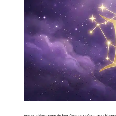
Accueil
>
Horoscope du jour Gémeaux
>
Gémeaux : Horos