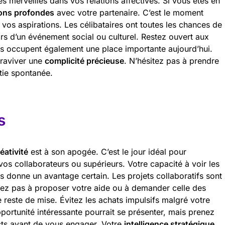
s merveilles dans vos relations affectives. Si vous êtes en
ons profondes
avec votre partenaire. C’est le moment
 vos aspirations. Les célibataires ont toutes les chances de
ors d’un événement social ou culturel. Restez ouvert aux
is occupent également une place importante aujourd’hui.
 raviver une
complicité précieuse
. N’hésitez pas à prendre
tie spontanée.
s
éativité
est à son apogée. C’est le jour idéal pour
vos collaborateurs ou supérieurs. Votre capacité à voir les
s donne un avantage certain. Les projets collaboratifs sont
itez pas à proposer votre aide ou à demander celle des
 reste de mise. Évitez les achats impulsifs malgré votre
rtunité intéressante pourrait se présenter, mais prenez
cts avant de vous engager. Votre
intelligence stratégique